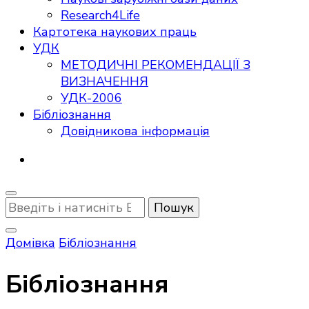
Research4Life
Картотека наукових праць
УДК
МЕТОДИЧНІ РЕКОМЕНДАЦІЇ З
ВИЗНАЧЕННЯ
УДК-2006
Бібліознання
Довідникова інформація
Шукаєте
щось?
Домівка
Бібліознання
Бібліознання