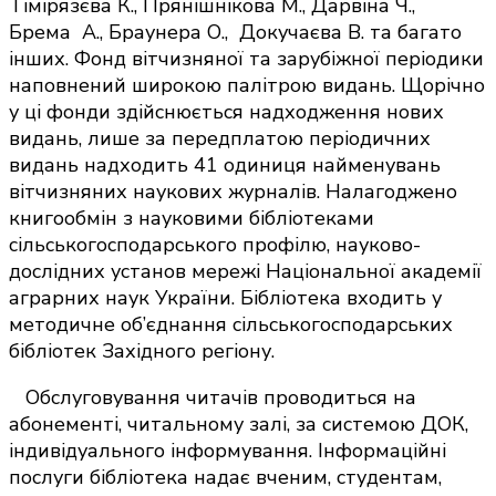
Тімірязєва К., Прянішнікова М., Дарвіна Ч.,
Брема А., Браунера О., Докучаєва В. та багато
інших. Фонд вітчизняної та зарубіжної періодики
наповнений широкою палітрою видань. Щорічно
у ці фонди здійснюється надходження нових
видань, лише за передплатою періодичних
видань надходить 41 одиниця найменувань
вітчизняних наукових журналів. Налагоджено
книгообмін з науковими бібліотеками
сільськогосподарського профілю, науково-
дослідних установ мережі Національної академії
аграрних наук України. Бібліотека входить у
методичне об’єднання сільськогосподарських
бібліотек Західного регіону.
Обслуговування читачів проводиться на
абонементі, читальному залі, за системою ДОК,
індивідуального інформування. Інформаційні
послуги бібліотека надає вченим, студентам,